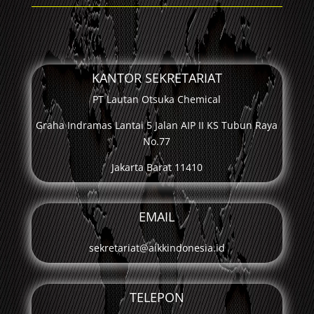
KANTOR SEKRETARIAT
PT Lautan Otsuka Chemical
Graha Indramas Lantai 5 Jalan AIP II KS Tubun Raya
No.77
Jakarta Barat 11410
EMAIL
sekretariat@aikkindonesia.id
TELEPON