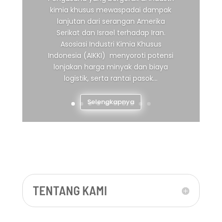
kimia khusus mewaspadai dampak
lanjutan dari serangan Amerika
Serikat dan Israel terhadap Iran.
Asosiasi Industri Kimia Khusus
Indonesia (AIKKI) menyoroti potensi
lonjakan harga minyak dan biaya
logistik, serta rantai pasok...
Selengkapnya
TENTANG KAMI