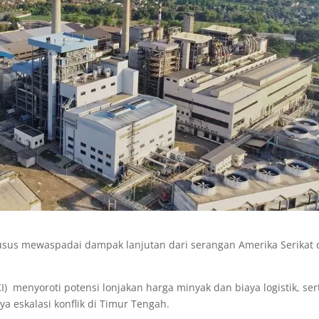
husus mewaspadai dampak lanjutan dari serangan Amerika Serikat
I) menyoroti potensi lonjakan harga minyak dan biaya logistik, ser
 eskalasi konflik di Timur Tengah.