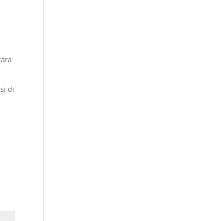
tara
si di