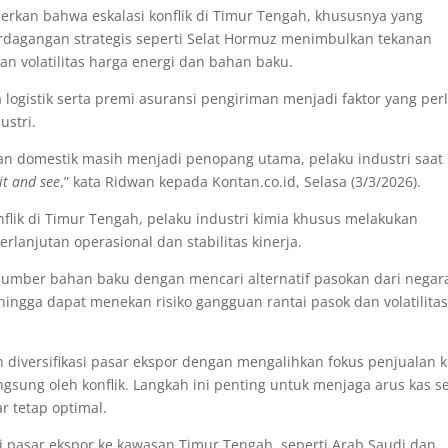
kan bahwa eskalasi konflik di Timur Tengah, khususnya yang
rdagangan strategis seperti Selat Hormuz menimbulkan tekanan
an volatilitas harga energi dan bahan baku.
 logistik serta premi asuransi pengiriman menjadi faktor yang per
ustri.
an domestik masih menjadi penopang utama, pelaku industri saat 
it and see
,” kata Ridwan kepada Kontan.co.id, Selasa (3/3/2026).
flik di Timur Tengah, pelaku industri kimia khusus melakukan
rlanjutan operasional dan stabilitas kinerja.
 sumber bahan baku dengan mencari alternatif pasokan dari negar
ehingga dapat menekan risiko gangguan rantai pasok dan volatilita
n diversifikasi pasar ekspor dengan mengalihkan fokus penjualan 
gsung oleh konflik. Langkah ini penting untuk menjaga arus kas s
r tetap optimal.
ki pasar ekspor ke kawasan Timur Tengah, seperti Arab Saudi dan