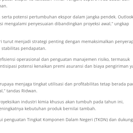
man.
n, serta potensi pertumbuhan ekspor dalam jangka pendek. Outloo
ensi mengalami penyesuaian dibandingkan proyeksi awal,” ungkap
eri turut menjadi strategi penting dengan memaksimalkan penyera
stabilitas pendapatan.
fisiensi operasional dan penguatan manajemen risiko, termasuk
antisipasi potensi kenaikan premi asuransi dan biaya pengiriman 
rupaya menjaga tingkat utilisasi dan profitabilitas tetap berada p
al,” tandas Ridwan.
eksikan industri kimia khusus akan tumbuh pada tahun ini,
 meningkatnya kebutuhan produk bernilai tambah.
alui penguatan Tingkat Komponen Dalam Negeri (TKDN) dan dukun