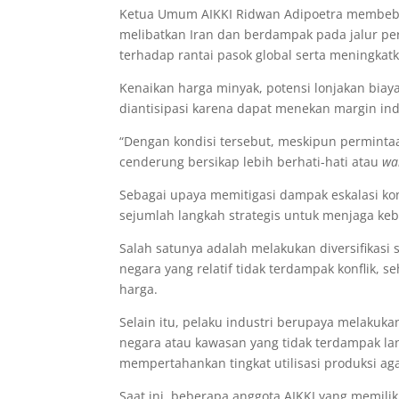
Ketua Umum AIKKI Ridwan Adipoetra membeber
melibatkan Iran dan berdampak pada jalur pe
terhadap rantai pasok global serta meningkatk
Kenaikan harga minyak, potensi lonjakan biaya
diantisipasi karena dapat menekan margin ind
“Dengan kondisi tersebut, meskipun perminta
cenderung bersikap lebih berhati-hati atau
wa
Sebagai upaya memitigasi dampak eskalasi kon
sejumlah langkah strategis untuk menjaga kebe
Salah satunya adalah melakukan diversifikasi
negara yang relatif tidak terdampak konflik, s
harga.
Selain itu, pelaku industri berupaya melakuka
negara atau kawasan yang tidak terdampak lan
mempertahankan tingkat utilisasi produksi aga
Saat ini, beberapa anggota AIKKI yang memili